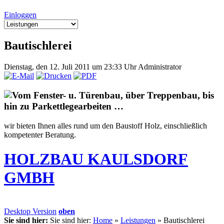
Einloggen
Bautischlerei
Dienstag, den 12. Juli 2011 um 23:33 Uhr
Administrator
Vom Fenster- u. Türenbau, über Treppenbau, bis
hin zu Parkettlegearbeiten …
wir bieten Ihnen alles rund um den Baustoff Holz, einschließlich
kompetenter Beratung.
HOLZBAU KAULSDORF
GMBH
Desktop Version
oben
Sie sind hier:
Sie sind hier:
Home
»
Leistungen
»
Bautischlerei